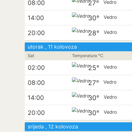
27°
08:00
Vedro
30°
14:00
Vedro
28°
20:00
Vedro
utorak , 11 kolovoza
Sat
Temperatura °C
25°
02:00
Vedro
27°
08:00
Vedro
30°
14:00
Vedro
30°
20:00
Vedro
srijeda , 12 kolovoza