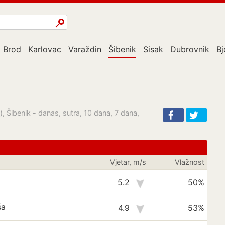
i Brod
Karlovac
Varaždin
Šibenik
Sisak
Dubrovnik
Bj
, Šibenik - danas, sutra, 10 dana, 7 dana,
Vjetar, m/s
Vlažnost
5.2
50%
ša
4.9
53%