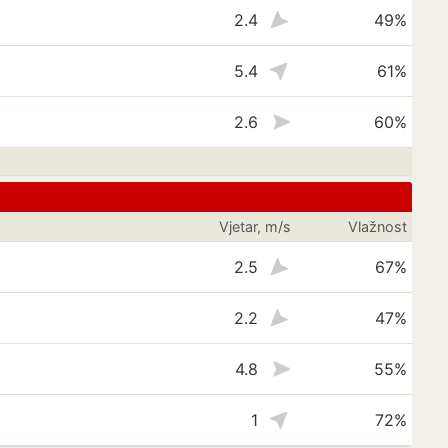
2.4
49%
5.4
61%
2.6
60%
Vjetar, m/s
Vlažnost
2.5
67%
2.2
47%
4.8
55%
1
72%