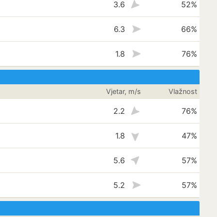
3.6
52%
6.3
66%
1.8
76%
Vjetar, m/s
Vlažnost
2.2
76%
1.8
47%
5.6
57%
5.2
57%