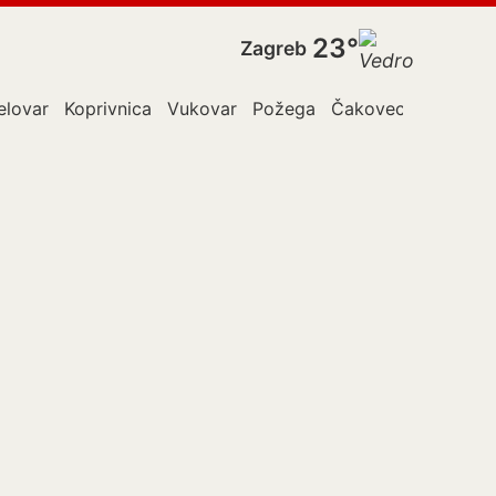
23°
Zagreb
elovar
Koprivnica
Vukovar
Požega
Čakovec
Virovitic