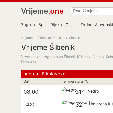
Vrijeme
.one
Zagreb
Split
Rijeka
Osijek
Zadar
Slavonsk
Vrijeme
›
Šibensko-Kninska
›
Šibenik
Vrijeme Šibenik
Vremenska prognoza za Šibenik (Sibenik, Sibenik-Knin)
Hrvatska.
subota , 8 kolovoza
Sat
Temperatura °C
31°
08:00
Vedro
32°
14:00
Umjerena ki