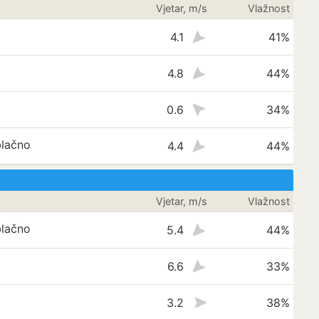
Vjetar, m/s
Vlažnost
4.1
41%
4.8
44%
0.6
34%
lačno
4.4
44%
Vjetar, m/s
Vlažnost
lačno
5.4
44%
6.6
33%
3.2
38%