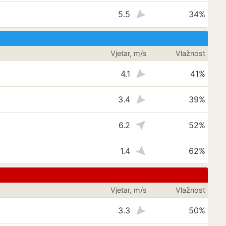
5.5
34%
Vjetar, m/s
Vlažnost
4.1
41%
3.4
39%
6.2
52%
1.4
62%
Vjetar, m/s
Vlažnost
3.3
50%