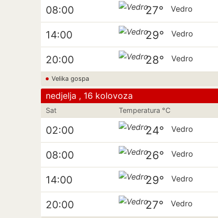
27°
08:00
Vedro
29°
14:00
Vedro
28°
20:00
Vedro
Velika gospa
nedjelja , 16 kolovoza
Sat
Temperatura °C
24°
02:00
Vedro
26°
08:00
Vedro
29°
14:00
Vedro
27°
20:00
Vedro