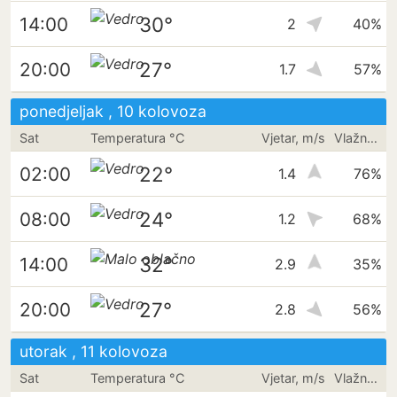
30°
14:00
2
40%
27°
20:00
1.7
57%
ponedjeljak , 10 kolovoza
Sat
Temperatura °C
Vjetar, m/s
Vlažnost
22°
02:00
1.4
76%
24°
08:00
1.2
68%
32°
14:00
2.9
35%
27°
20:00
2.8
56%
utorak , 11 kolovoza
Sat
Temperatura °C
Vjetar, m/s
Vlažnost