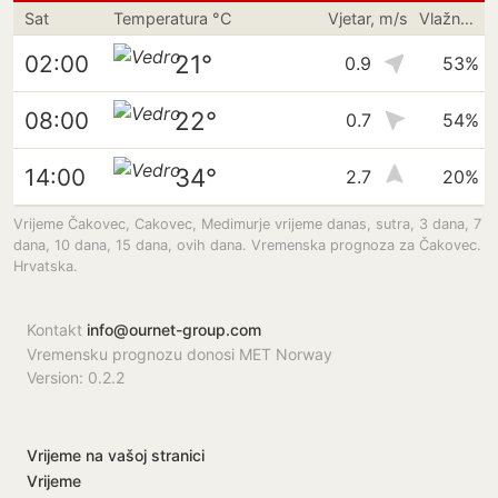
Sat
Temperatura °C
Vjetar, m/s
Vlažnost
21°
02:00
0.9
53%
22°
08:00
0.7
54%
34°
14:00
2.7
20%
Vrijeme Čakovec, Cakovec, Medimurje vrijeme danas, sutra, 3 dana, 7
dana, 10 dana, 15 dana, ovih dana. Vremenska prognoza za Čakovec.
Hrvatska.
Kontakt
info@ournet-group.com
Vremensku prognozu donosi MET Norway
Version: 0.2.2
Vrijeme na vašoj stranici
Vrijeme