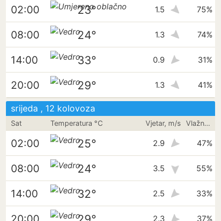
23°
02:00
1.5
75%
24°
08:00
1.3
74%
33°
14:00
0.9
31%
29°
20:00
1.3
41%
srijeda , 12 kolovoza
Sat
Temperatura °C
Vjetar, m/s
Vlažnost
25°
02:00
2.9
47%
24°
08:00
3.5
55%
32°
14:00
2.5
33%
29°
20:00
2.3
37%