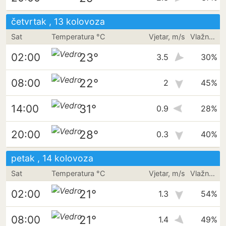
četvrtak , 13 kolovoza
Sat
Temperatura °C
Vjetar, m/s
Vlažnost
23°
02:00
3.5
30%
22°
08:00
2
45%
31°
14:00
0.9
28%
28°
20:00
0.3
40%
petak , 14 kolovoza
Sat
Temperatura °C
Vjetar, m/s
Vlažnost
21°
02:00
1.3
54%
21°
08:00
1.4
49%