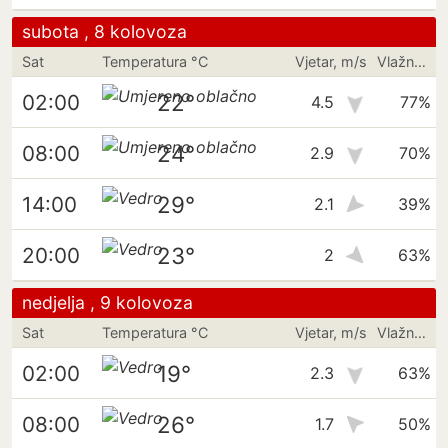
subota , 8 kolovoza
Sat
Temperatura °C
Vjetar, m/s
Vlažnost
22°
02:00
4.5
77%
24°
08:00
2.9
70%
29°
14:00
2.1
39%
23°
20:00
2
63%
nedjelja , 9 kolovoza
Sat
Temperatura °C
Vjetar, m/s
Vlažnost
19°
02:00
2.3
63%
26°
08:00
1.7
50%