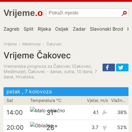
Vrijeme
.one
Zagreb
Split
Rijeka
Osijek
Zadar
Slavonski Brod
K
Vrijeme
›
Medimurje
›
Čakovec
Vrijeme Čakovec
Vremenska prognoza za Čakovec (Cakovec,
Medimurje), Čakovec - danas, sutra, 10 dana, 7
dana, Hrvatska.
petak , 7 kolovoza
Sat
Temperatura °C
Vjetar, m/s
Vlažnost
31°
14:00
4.1
38%
26°
20:00
3.7
52%