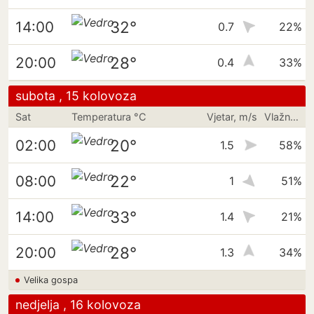
32°
14:00
0.7
22%
28°
20:00
0.4
33%
subota , 15 kolovoza
Sat
Temperatura °C
Vjetar, m/s
Vlažnost
20°
02:00
1.5
58%
22°
08:00
1
51%
33°
14:00
1.4
21%
28°
20:00
1.3
34%
Velika gospa
nedjelja , 16 kolovoza