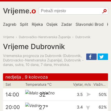
Vrijeme
.one
Zagreb
Split
Rijeka
Osijek
Zadar
Slavonski Brod
K
Vrijeme
›
Dubrovačko-Neretvanska Županija
›
Dubrovnik
Vrijeme Dubrovnik
Vremenska prognoza za Dubrovnik (Dubrovnik,
Dubrovacko-Neretvanska Zupanija), Dubrovnik -
danas, sutra, 10 dana, 7 dana, Hrvatska.
nedjelja , 9 kolovoza
Sat
Temperatura °C
Vjetar, m/s
Vlažnost
32°
14:00
3.5
50%
27°
20:00
3.4
62%