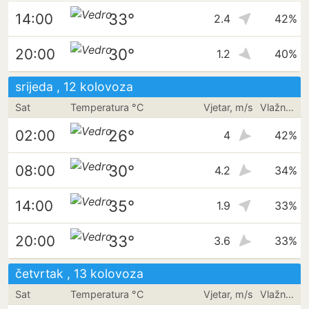
33°
14:00
2.4
42%
30°
20:00
1.2
40%
srijeda , 12 kolovoza
Sat
Temperatura °C
Vjetar, m/s
Vlažnost
26°
02:00
4
42%
30°
08:00
4.2
34%
35°
14:00
1.9
33%
33°
20:00
3.6
33%
četvrtak , 13 kolovoza
Sat
Temperatura °C
Vjetar, m/s
Vlažnost