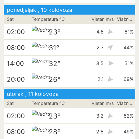
ponedjeljak , 10 kolovoza
Sat
Temperatura °C
Vjetar, m/s
Vlažnost
23°
02:00
4.6
61%
31°
08:00
2.7
44%
32°
14:00
3.5
51%
26°
20:00
2.1
69%
utorak , 11 kolovoza
Sat
Temperatura °C
Vjetar, m/s
Vlažnost
23°
02:00
3.2
62%
28°
08:00
2.8
49%