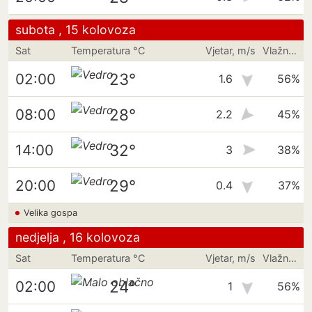
subota , 15 kolovoza
Sat
Temperatura °C
Vjetar, m/s
Vlažnost
23°
02:00
1.6
56%
28°
08:00
2.2
45%
32°
14:00
3
38%
29°
20:00
0.4
37%
Velika gospa
nedjelja , 16 kolovoza
Sat
Temperatura °C
Vjetar, m/s
Vlažnost
24°
02:00
1
56%