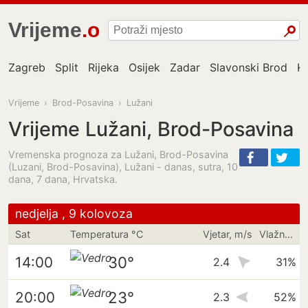
Vrijeme
.one
Zagreb
Split
Rijeka
Osijek
Zadar
Slavonski Brod
K
Vrijeme
›
Brod-Posavina
›
Lužani
Vrijeme Lužani, Brod-Posavina
Vremenska prognoza za Lužani, Brod-Posavina
(Luzani, Brod-Posavina), Lužani - danas, sutra, 10
dana, 7 dana, Hrvatska.
nedjelja , 9 kolovoza
Sat
Temperatura °C
Vjetar, m/s
Vlažnost
30°
14:00
2.4
31%
23°
20:00
2.3
52%