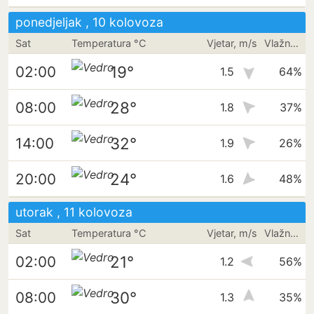
ponedjeljak , 10 kolovoza
Sat
Temperatura °C
Vjetar, m/s
Vlažnost
19°
02:00
1.5
64%
28°
08:00
1.8
37%
32°
14:00
1.9
26%
24°
20:00
1.6
48%
utorak , 11 kolovoza
Sat
Temperatura °C
Vjetar, m/s
Vlažnost
21°
02:00
1.2
56%
30°
08:00
1.3
35%