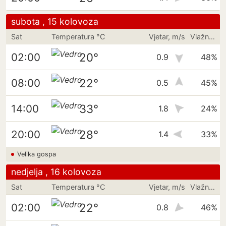
subota , 15 kolovoza
Sat
Temperatura °C
Vjetar, m/s
Vlažnost
20°
02:00
0.9
48%
22°
08:00
0.5
45%
33°
14:00
1.8
24%
28°
20:00
1.4
33%
Velika gospa
nedjelja , 16 kolovoza
Sat
Temperatura °C
Vjetar, m/s
Vlažnost
22°
02:00
0.8
46%