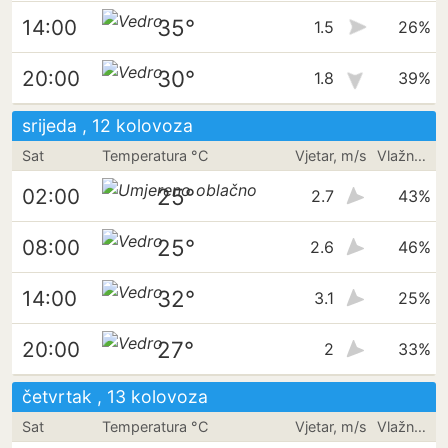
35°
14:00
1.5
26%
30°
20:00
1.8
39%
srijeda , 12 kolovoza
Sat
Temperatura °C
Vjetar, m/s
Vlažnost
25°
02:00
2.7
43%
25°
08:00
2.6
46%
32°
14:00
3.1
25%
27°
20:00
2
33%
četvrtak , 13 kolovoza
Sat
Temperatura °C
Vjetar, m/s
Vlažnost