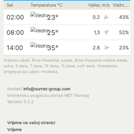
Sat
Temperatura °C
Vjetar, m/s
Vlažnost
23°
02:00
0.2
43%
25°
08:00
1.3
52%
35°
14:00
2.6
23%
Vrijeme Lužani, Brod-Posavina, Luzani, Brod-Posavina vrijeme danas,
sutra, 3 dana, 7 dana, 10 dana, 15 dana, ovih dana. Vremenska
prognoza za Lužani. Hrvatska.
Kontakt
info@ournet-group.com
Vremensku prognozu donosi MET Norway
Version: 0.2.2
Vrijeme na vašoj stranici
Vrijeme